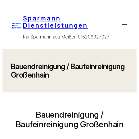
Zum
Inhalt
Sparmann
springen
Dienstleistungen
Kai Sparmann aus Meißen 015206927027
Bauendreinigung / Baufeinreinigung
Großenhain
Bauendreinigung /
Baufeinreinigung Großenhain