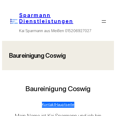
Zum
Inhalt
Sparmann
springen
Dienstleistungen
Kai Sparmann aus Meißen 015206927027
Baureinigung Coswig
Baureinigung Coswig
Kontakt
Hauptseite