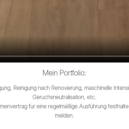
Mein Portfolio:
gung, Reinigung nach Renovierung, maschinelle Intensi
Geruchsneutralisation, etc.
menvertrag für eine regelmäßige Ausführung festhalten.
melden.