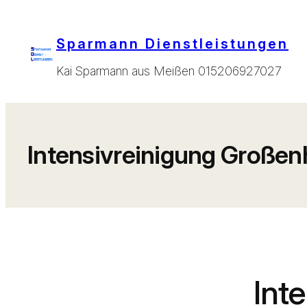
Zum
Inhalt
Sparmann Dienstleistungen
springen
Kai Sparmann aus Meißen 015206927027
Intensivreinigung Großen
Int